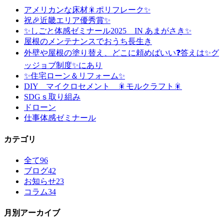
アメリカンな床材🎇ポリフレーク✨
祝🎉近畿エリア優秀賞✨
✨しごと体感ゼミナール2025 IN あまがさき✨
屋根のメンテナンスでおうち長生き
外壁や屋根の塗り替え、どこに頼めばいい❓答えは✨グ
ッジョブ制度✨にあり
✨住宅ローン＆リフォーム✨
DIY マイクロセメント 🎇モルクラフト🎇
SDGｓ取り組み
ドローン
仕事体感ゼミナール
カテゴリ
全て
96
ブログ
42
お知らせ
23
コラム
34
月別アーカイブ