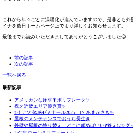
これから年々ごとに温暖化が進んでいますので、是非とも外
イナを後日ホームページ上でより詳しくお知らせします。
最後までお読みいただきましてありがとうございました😊
前の記事
次の記事
一覧へ戻る
最新記事
アメリカンな床材🎇ポリフレーク✨
祝🎉近畿エリア優秀賞✨
✨しごと体感ゼミナール2025 IN あまがさき✨
屋根のメンテナンスでおうち長生き
外壁や屋根の塗り替え、どこに頼めばいい❓答えは✨グ
✨住宅ローン＆リフォーム✨