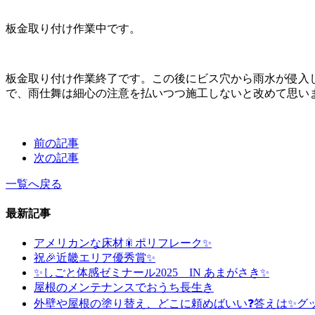
板金取り付け作業中です。
板金取り付け作業終了です。この後にビス穴から雨水が侵入
で、雨仕舞は細心の注意を払いつつ施工しないと改めて思い
前の記事
次の記事
一覧へ戻る
最新記事
アメリカンな床材🎇ポリフレーク✨
祝🎉近畿エリア優秀賞✨
✨しごと体感ゼミナール2025 IN あまがさき✨
屋根のメンテナンスでおうち長生き
外壁や屋根の塗り替え、どこに頼めばいい❓答えは✨グ