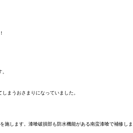
中！
す。
てしまうおさまりになっていました。
水を施します。漆喰破損部も防水機能がある南蛮漆喰で補修し